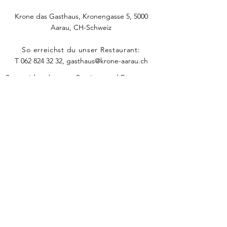
Krone das Gasthaus, Kronengasse 5, 5000
Aarau, CH-Schweiz
So erreichst du unser Restaurant:
T
062 824 32 32
,
gasthaus@krone-aarau.ch
So erreichst du unser Seminar- und Eventteam:
T
+41 78 444 44 15
,
hallo@stadtwirt.ch
ÖFFNUNGSZEITEN
DI - MI: 11:00 - 14:00, 17:00 - 23:00
durchgehend warme Küche bis 21:00
-
DO: 11:00 - 14:00, 17:00 - 00:00
durchgehend warme Küche bis 22:00
-
FR 11:00 - 14:00, 17:00 - 02:00
durchgehend warme Küche bis 23:00
-
SA 11:00 - 02:00