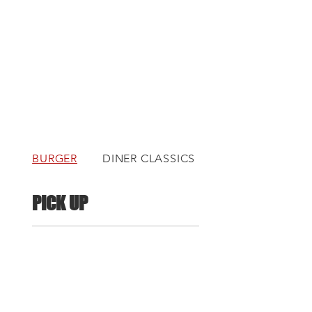
BURGER
DINER CLASSICS
FINGER FOOD
PICK UP