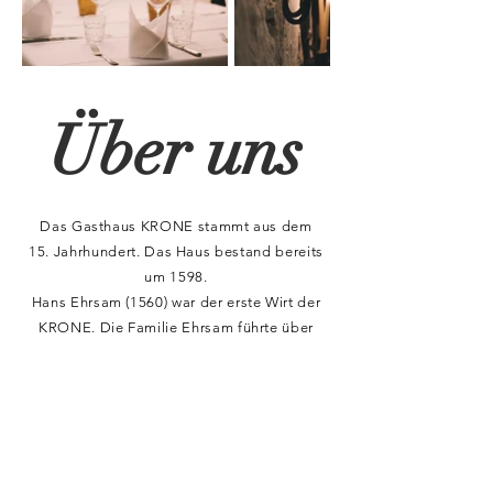
Über
uns
Das Gasthaus KRONE stammt aus dem
15. Jahrhundert. Das Haus bestand bereits
um 1598.
Hans Ehrsam (1560) war der erste Wirt der
KRONE. Die Familie Ehrsam führte über
mehrere Generationen das Gasthaus
während sage und schreibe 128 Jahren.
1725 musste das Gebäude zur
Schuldentilgung verkauft werden. Der
Folgewirt David Dürr, sorgte sehr bald für
Aufruhr in der Stadt, weil er zur Zeit der