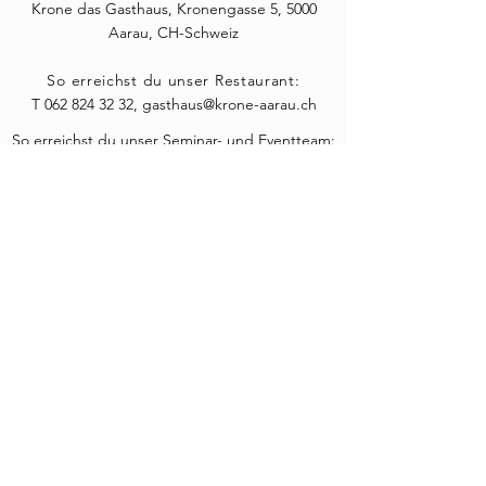
Krone das Gasthaus, Kronengasse 5, 5000
Aarau, CH-Schweiz
So erreichst du unser Restaurant:
T
062 824 32 32
,
gasthaus@krone-aarau.ch
So erreichst du unser Seminar- und Eventteam:
T
+41 78 444 44 15
,
hallo@stadtwirt.ch
ÖFFNUNGSZEITEN
DI - MI: 11:00 - 14:00, 17:00 - 23:00
durchgehend warme Küche bis 21:00
-
DO: 11:00 - 14:00, 17:00 - 00:00
durchgehend warme Küche bis 22:00
-
FR 11:00 - 14:00, 17:00 - 02:00
durchgehend warme Küche bis 23:00
-
SA 11:00 - 02:00
durchgehend warme Küche bis 23:00